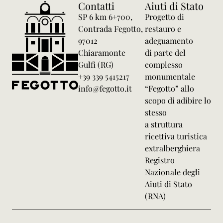
Contatti
Aiuti di Stato
SP 6 km 6+700,
Progetto di
Contrada Fegotto,
restauro e
97012
adeguamento
Chiaramonte
di parte del
Gulfi (RG)
complesso
+39 339 5415217
monumentale
info@fegotto.it
“Fegotto” allo
scopo di adibire lo
stesso
a struttura
ricettiva turistica
extralberghiera
Registro
Nazionale degli
Aiuti di Stato
(RNA)