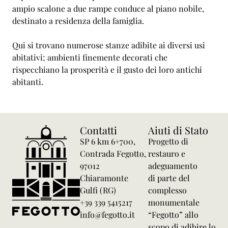
ampio scalone a due rampe conduce al piano nobile,
destinato a residenza della famiglia.
Qui si trovano numerose stanze adibite ai diversi usi
abitativi; ambienti finemente decorati che
rispecchiano la prosperità e il gusto dei loro antichi
abitanti.
Contatti
Aiuti di Stato
SP 6 km 6+700,
Progetto di
Contrada Fegotto,
restauro e
97012
adeguamento
Chiaramonte
di parte del
Gulfi (RG)
complesso
+39 339 5415217
monumentale
info@fegotto.it
“Fegotto” allo
scopo di adibire lo