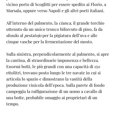
vicino porto di Scoglitti per essere spedito ai Florio, a
Marsala, oppure verso Napoli e gli altri porti italiani.
All’interno del palmento, la
cianca
, il grande torchio
ottenuto da un unico tronco biforcuto di pino, fa da
sfondo al
pestatojo
per la pigiatura dell’uva e alle
cinque vasche per la fermentazione del mosto.
Sulla sinistra, perpendicolarmente al palmento, si apre
la cantina, di straordinarie imponenza e bellezza.
Enormi botti, le più grandi con una capacità di 150
ettolitri, trovano posto lungo le tre navate in cui si
articola lo spazio e dimostrano la vastità della
produzione vinicola dell’epoca. Sulla parete di fondo
campeggia la raffigurazione di un uomo a cavallo di
una botte, probabile omaggio ai proprietari di un
tempo.